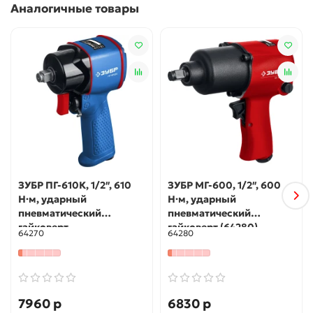
Использование
Аналогичные товары
Для монтажа и демонтажа резьбовых соединений
ЗУБР ПГ-610К, 1/2″, 610
ЗУБР МГ-600, 1/2″, 600
Н·м, ударный
Н·м, ударный
пневматический
пневматический
гайковерт,
гайковерт (64280)
64270
64280
Профессионал
(64270)+M675
7960 р
6830 р