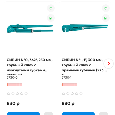
Использование
Предназначен для освещения темных участков.
Используется для четкого акцентированного освещения в
помещениях и на улице
СИБИН №0, 3/4″, 250 мм,
СИБИН №1, 1″, 300 мм,
трубный ключ с
трубный ключ с
изогнутыми губками
прямыми губками (2730-
(2730-0)
1)
2730-0
2730-1
830 р
880 р