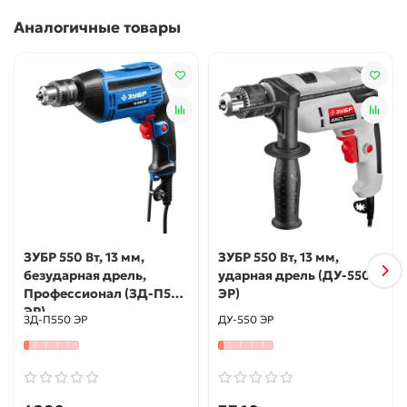
более точного контроля при работе
Аналогичные товары
Надежная конструкция на шариковых подшипниках
обеспечивает минимальное биение и позволяет
сверлить отверстия диаметром до 3 мм
Изменение направления вращения (реверс)
позволяет использовать изделие в качестве
шуруповерта
Надежный хват изделия благодаря эргономичной
прорезиненной рукоятке
Фиксация выключателя во включенном положении
для удобства при длительных работах
Встроенная клипса для крепления на пояс
ЗУБР 550 Вт, 13 мм,
ЗУБР 550 Вт, 13 мм,
Специальная смазка на литиевой основе с низкой
безударная дрель,
ударная дрель (ДУ-550
температурой застывания
Профессионал (ЗД-П550
ЭР)
Кабель в резиновой изоляции с водоотталкивающей
ЭР)
ЗД-П550 ЭР
ДУ-550 ЭР
пропиткой не ″дубеет″ на морозе
Использование
Для сверления отверстий в различных материалах