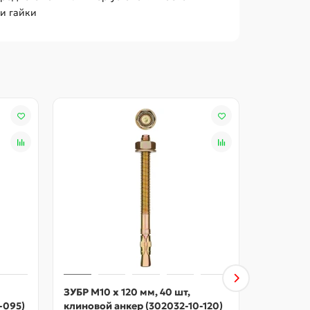
и гайки
ЗУБР М10 х 120 мм, 40 шт,
ЗУБР М12 
-095)
клиновой анкер (302032-10-120)
клиновой