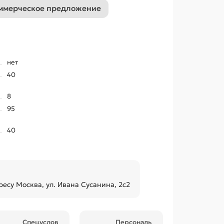
ммерческое предложение
нет
40
8
95
40
ресу Москва, ул. Ивана Сусанина, 2с2
Спецуслов
Персональ