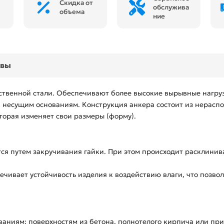
Скидка от
обслужива
объема
ние
ывы
ственной стали. Обеспечивают более высокие вырывные нагру
 несущим основаниям. Конструкция анкера состоит из нераспор
торая изменяет свои размеры (форму).
ся путем закручивания гайки. При этом происходит расклинив
чивает устойчивость изделия к воздействию влаги, что позво
аниям: поверхностям из бетона, полнотелого кирпича или при