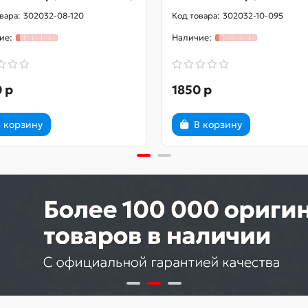
302032-08-120
302032-10-095
 р
1850 р
 корзину
В корзину