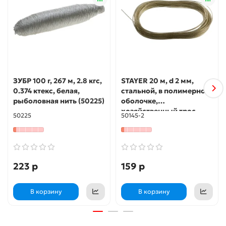
ЗУБР 100 г, 267 м, 2.8 кгс,
STAYER 20 м, d 2 мм,
0.374 ктекс, белая,
стальной, в полимерной
рыболовная нить (50225)
оболочке,
хозяйственный трос
50225
50145-2
(50145-2)
223 р
159 р
В корзину
В корзину