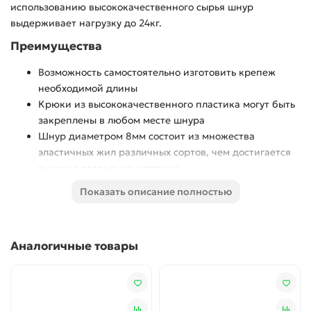
использованию высококачественного сырья шнур
выдерживает нагрузку до 24кг.
Преимущества
Возможность самостоятельно изготовить крепеж
необходимой длины
Крюки из высококачественного пластика могут быть
закреплены в любом месте шнура
Шнур диаметром 8мм состоит из множества
эластичных жил различных сортов, чем достигается
высокая разрывная нагрузка
Использование
Показать описание полностью
Применяется для фиксации груза при транспортировке.
Использование комбинации из различных сортов резины
Аналогичные товары
обеспечивает более высокую разрывную нагрузку (до
24кг).