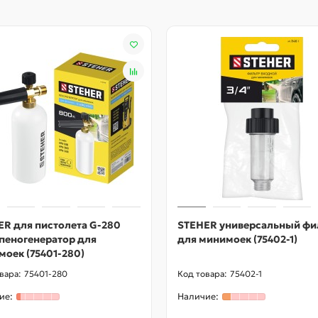
ER для пистолета G-280
STEHER универсальный фи
пеногенератор для
для минимоек (75402-1)
оек (75401-280)
75401-280
75402-1