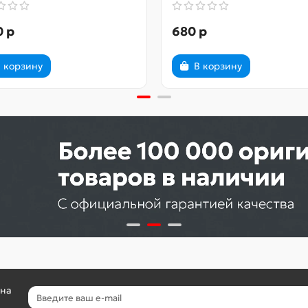
0 р
680 р
 корзину
В корзину
 на