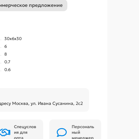
ммерческое предложение
30х6х30
6
8
0.7
0.6
дресу Москва, ул. Ивана Сусанина, 2с2
Спецуслов
Персональ
ия для
ный
опта
менеджер