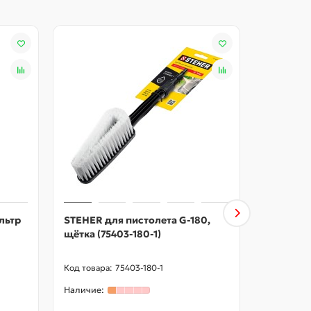
льтр
STEHER для пистолета G-180,
STEHER д
щётка (75403-180-1)
струйная
75403-180-1