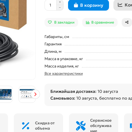
Ко
В корзину
В закладки
В сравнение
Габариты, см
Гарантия
Длина, м
Масса в упаковке, кг
Масса изделия, кг
Все характеристики
Ближайшая доставка:
10 августа
Самовывоз:
10 августа
, бесплатно по а
Сервисное
Скидка от
обслужива
объема
ние