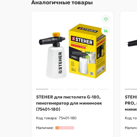
Аналогичные товары
STEHER для пистолета G-180,
STEH
пеногенератор для минимоек
PRO, 
(75401-180)
миним
75401-180