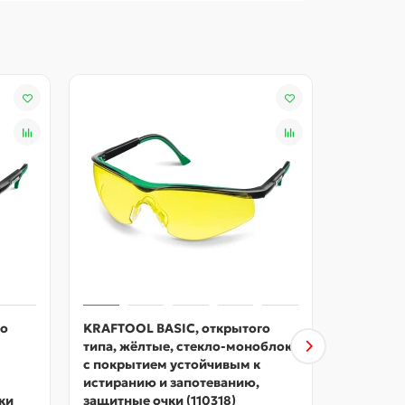
го
KRAFTOOL BASIC, открытого
KRAFTOO
типа, жёлтые, стекло-моноблок
типа, ко
с покрытием устойчивым к
монобло
истиранию и запотеванию,
устойчив
ки
защитные очки (110318)
запотева