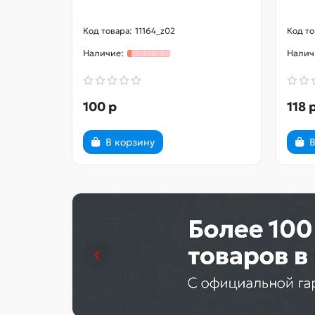
11164_z02
100 р
118 
В корзину
В