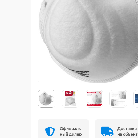
Официаль
Доставка
ный дилер
на объект