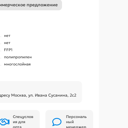
ммерческое предложение
нет
нет
FFP1
полипропилен
многослойная
дресу Москва, ул. Ивана Сусанина, 2с2
Спецуслов
Персональ
ия для
ный
опта
менеджер