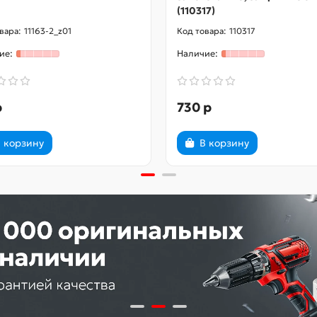
(110317)
11163-2_z01
110317
р
730 р
 корзину
В корзину