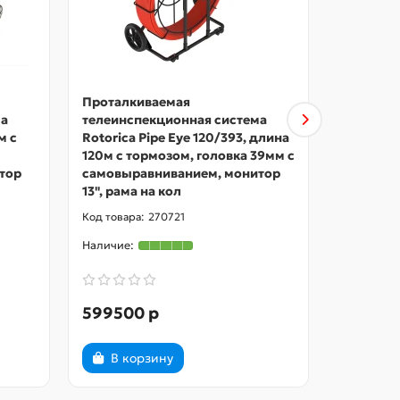
Проталкиваемая
Проталк
ма
телеинспекционная система
телеинс
м с
Rotorica Pipe Еуе 120/393, длина
Pipe Eye
120м с тормозом, головка 39мм с
тормозом
тор
самовыравниванием, монитор
самовыр
13", рама на кол
13", рама
270721
599500 р
355520
В корзину
В ко