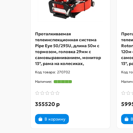
Проталкиваемая
Прот
телеинспекционная система
теле
Pipe Eye 50/293U, длина 50м с
Rotor
тормозом, головка 29мм с
120м 
самовыравниванием, монитор
само
13", рама на колесиках,
13", 
270702
355520 р
599
В корзину
В