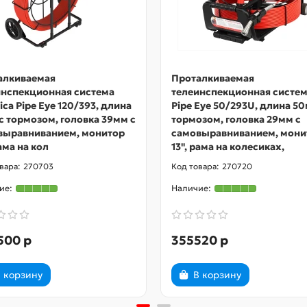
алкиваемая
Проталкиваемая
инспекционная система
телеинспекционная систе
ica Pipe Еуе 120/393, длина
Pipe Eye 50/293U, длина 50
с тормозом, головка 39мм с
тормозом, головка 29мм с
выравниванием, монитор
самовыравниванием, мони
рама на кол
13", рама на колесиках,
270703
270720
500 р
355520 р
 корзину
В корзину