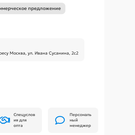
ммерческое предложение
ресу Москва, ул. Ивана Сусанина, 2с2
Спецуслов
Персональ
ия для
ный
опта
менеджер