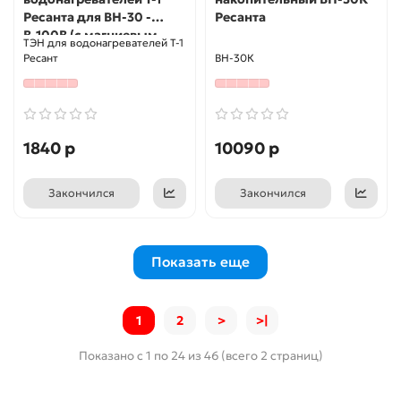
Ресанта для ВН-30 -
Ресанта
В-100В (с магниевым
ТЭН для водонагревателей Т-1
анодом)
Ресант
ВН-30К
1840 р
10090 р
Закончился
Закончился
Показать еще
1
2
>
>|
Показано с 1 по 24 из 46 (всего 2 страниц)