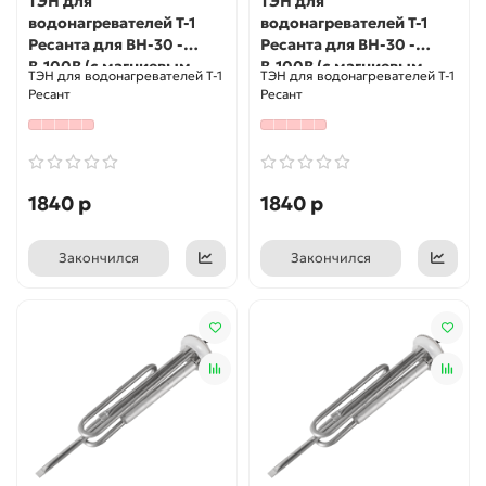
ТЭН для
ТЭН для
водонагревателей Т-1
водонагревателей Т-1
Ресанта для ВН-30 -
Ресанта для ВН-30 -
В-100В (с магниевым
В-100В (с магниевым
ТЭН для водонагревателей Т-1
ТЭН для водонагревателей Т-1
анодом)
анодом)
Ресант
Ресант
1840 р
1840 р
Закончился
Закончился