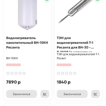
Водонагреватель
ТЭН для
накопительный ВН-15КН
водонагревателей Т-1
Ресанта
Ресанта для ВН-30 -
В-100В (с магниевым
ТЭН для водонагревателей Т-1
анодом)
ВН-15КН
Ресант
7890 р
1840 р
Закончился
Закончился