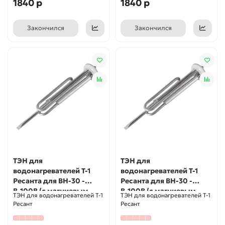
1840 р
1840 р
Закончился
Закончился
ТЭН для
ТЭН для
водонагревателей Т-1
водонагревателей Т-1
Ресанта для ВН-30 -
Ресанта для ВН-30 -
В-100В (с магниевым
В-100В (с магниевым
ТЭН для водонагревателей Т-1
ТЭН для водонагревателей Т-1
анодом)
анодом)
Ресант
Ресант