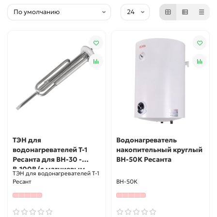
ТЭН для
Водонагреватель
водонагревателей Т-1
накопительный круглый
Ресанта для ВН-30 -
ВН-50К Ресанта
В-100В (с магниевым
ТЭН для водонагревателей Т-1
анодом)
Ресант
ВН-50К