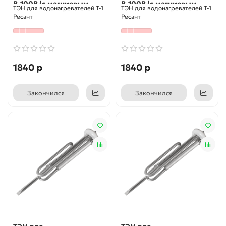
В-100В (с магниевым
В-100В (с магниевым
ТЭН для водонагревателей Т-1
ТЭН для водонагревателей Т-1
анодом)
анодом)
Ресант
Ресант
1840 р
1840 р
Закончился
Закончился