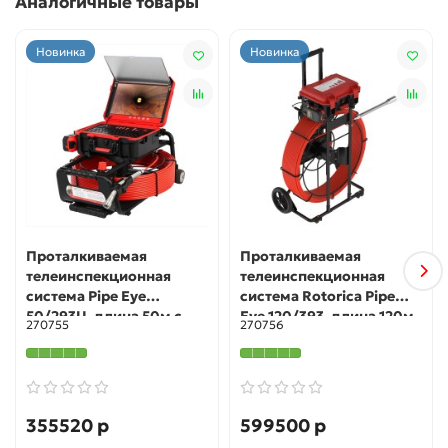
Аналогичные товары
Новинка
Новинка
Проталкиваемая
Проталкиваемая
телеинспекционная
телеинспекционная
система Pipe Eye
система Rotorica Pipe
50/293U, длина 50м с
Еуе 120/393, длина 120м
270755
270756
тормозом, головка 29мм
с тормозом, головка
с самовыравниванием,
39мм с
монитор 13", рама на
самовыравниванием,
колесиках,
монитор 13", рама на кол
355520 р
599500 р