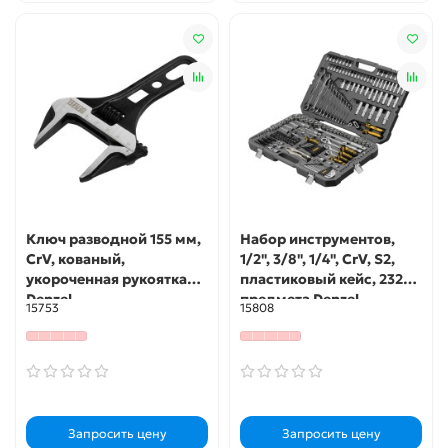
Ключ разводной 155 мм,
Набор инструментов,
CrV, кованый,
1/2", 3/8", 1/4", CrV, S2,
укороченная рукоятка
пластиковый кейс, 232
Denzel
предмета Denzel
15753
15808
Запросить цену
Запросить цену