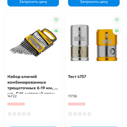
Запросить цену
Запросить цену
Набор ключей
Тест 4757
комбинированных
трещоточных 6-19 мм, 12
шт., CrV, матовый хром
14722
11736
Denzel