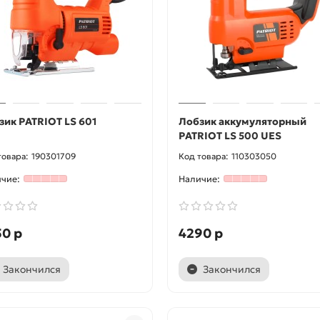
зик PATRIOT LS 601
Лобзик аккумуляторный
PATRIOT LS 500 UES
190301709
110303050
50 р
4290 р
Закончился
Закончился