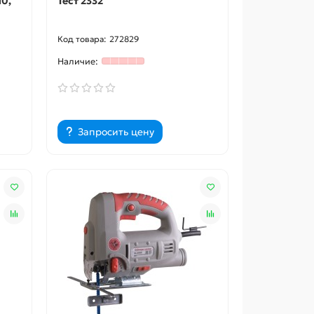
10,
Тест 2332
272829
Запросить цену