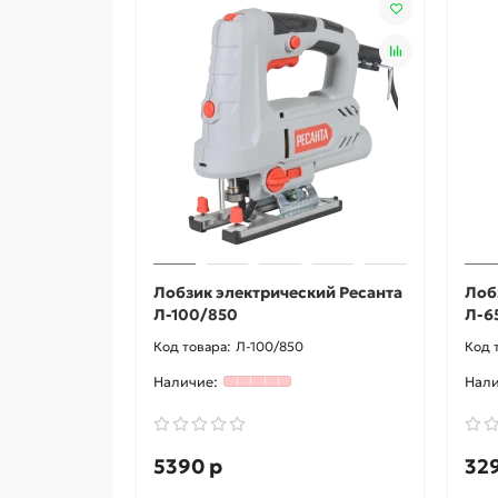
Лобзик электрический Ресанта
Лоб
Л-100/850
Л-6
Л-100/850
5390 р
32