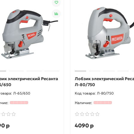
зик электрический Ресанта
Лобзик электрический Рес
5/650
Л-80/750
Л-65/650
Л-80/750
90 р
4090 р