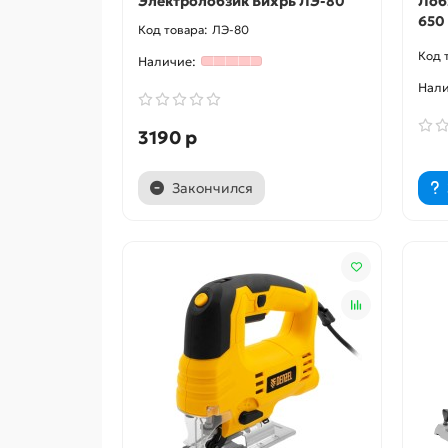
Электролобзик Вихрь ЛЭ-80
Лоб
650 
ЛЭ-80
3190 р
Закончился