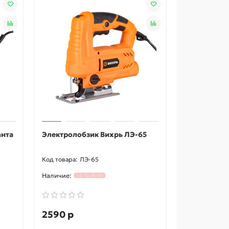
анта
Электролобзик Вихрь ЛЭ-65
ЛЭ-65
2590 р