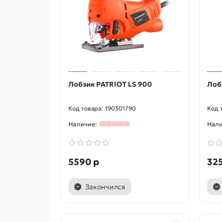
Лобзик PATRIOT LS 900
Лоб
190301790
5590 р
32
Закончился