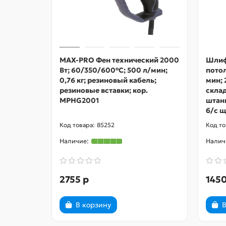
MAX-PRO Фен технический 2000
Шлиф
Вт; 60/350/600°C; 500 л/мин;
потол
0,76 кг; резиновый кабель;
мин; 
резиновые вставки; кор.
скла
MPHG2001
штанг
б/с щ
85252
2755 р
1450
В корзину
В