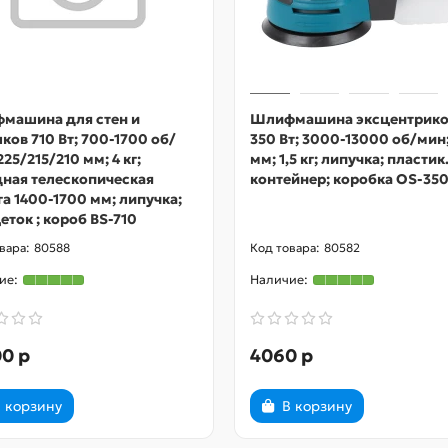
машина для стен и
Шлифмашина эксцентрико
ков 710 Вт; 700-1700 об/
350 Вт; 3000-13000 об/мин;
225/215/210 мм; 4 кг;
мм; 1,5 кг; липучка; пластик
дная телескопическая
контейнер; коробка OS-35
а 1400-1700 мм; липучка;
еток ; короб BS-710
80588
80582
0 р
4060 р
 корзину
В корзину