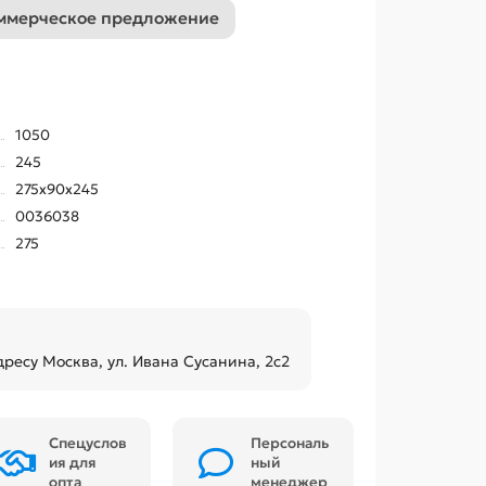
ммерческое предложение
1050
245
275x90x245
0036038
275
дресу Москва, ул. Ивана Сусанина, 2с2
Спецуслов
Персональ
ия для
ный
опта
менеджер