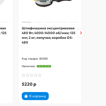
вая
Шлифмашина эксцентриковая
MAX-PR
 125
480 Вт; 4000-14000 об/мин; 125
эксцентр
.
мм; 2 кг; липучка; коробка OS-
12000 об/
0
480
липучка
выключат
MPRS30
80585
5220 р
4495 р
В корзину
В ко