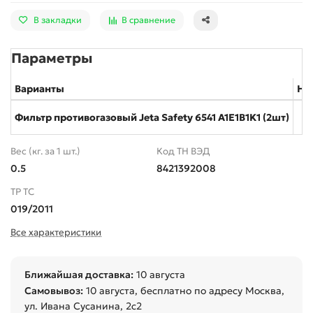
В закладки
В сравнение
Параметры
Варианты
На
Фильтр противогазовый Jeta Safety 6541 A1E1B1K1 (2шт)
1
Вес (кг. за 1 шт.)
Код ТН ВЭД
0.5
8421392008
ТР ТС
019/2011
Все характеристики
Ближайшая доставка:
10 августа
Самовывоз:
10 августа
, бесплатно по адресу Москва,
ул. Ивана Сусанина, 2с2