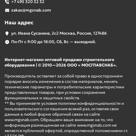
+7 495 320 32 32
лазерных нивелиров. Он состоит из трех секций, при
zakaz@mgsnab.com
раскладывании достигает 3,6 метров. Штанга RGK CG-2
применяется при производстве работ по отделке и
Наш адрес
разметке внутри помещений. В комплект входит
небольшой трипод.
ул. Ивана Сусанина, 2с2 Москва, Россия, 127486
RGK PR-38R
Пн-Пт с 9:00 до 18:00, Сб, Вс — выходной.
Тип лазерного
линейный
3D
уровня
Интернет-магазин оптовой продажи строительного
Количество
оборудования | © 2010—2026 ООО « МОСГЛАВСНАБ».
горизонтальных
1
Производитель оставляет за собой право в одностороннем
плоскостей
порядке вносить изменения в состав материалов, менять
Горизонтальный
360°
технические параметры и потребительские характеристики
угол развёртки
представленных товарах, при условии сохранения
Количество
функциональных и защитных свойств.
** Вы принимаете условия политики конфиденциальности и
вертикальных
2
пользовательского соглашения всякий раз, оставляя свои
плоскостей
данные в любой форме обратной связи на сайте
Вертикальный
www.mgsnab.com. Обращаем ваше внимание на то, что
360°
угол развёртки
информация размещенная на сайте www.mgsnab.com не
является публичной офертой, определяемой положениями ст.
Точность
±2 мм на 10 м