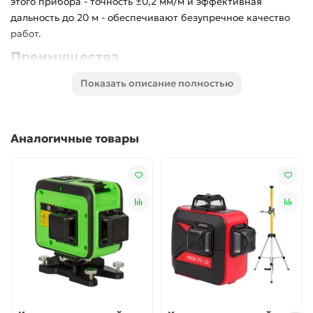
этого прибора - точность ±0,2 мм/м и эффективная
дальность до 20 м - обеспечивают безупречное качество
работ.
Преимущества
Независимое переключением
Показать описание полностью
Уличный режим использования с приемником,
дальность 50 м
Самовыравнивание до ±3° с сигнализацией
Аналогичные товары
Настройка без разборки
Бесперебойная работа до 8 ч
Диапазон температур -10°С - +45°С
Класс защиты IP54
Устройство лазерного уровня RGK PR-38R при
необходимости можно расположить почти вплотную к
стенам. Это значительно упрощает выравнивание по углам
и обеспечивает точность при выравнивании штукатурки и
укладке плитки.
Встроенный компенсатор можно блокировать для