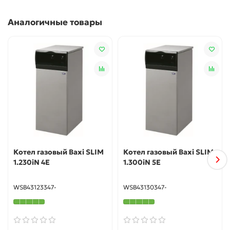
блокировкой в случае обрыва газового соплового
Аналогичные товары
пламени, а также датчиком низкого давления газа.
Экономичность. Высокая эффективность котлов,
обеспечивающаяся гибкостью регулировок и
наличием чугунного первичного теплообменника.
Компактность. Возможность монтажа даже в
небольших помещениях.
Гарантированное качество. Все газовые котлы BAXI
проходят проверку на этапе производства.
Котел газовый Baxi SLIM
Котел газовый Baxi SLIM
1.230iN 4E
1.300iN 5E
WSB43123347-
WSB43130347-