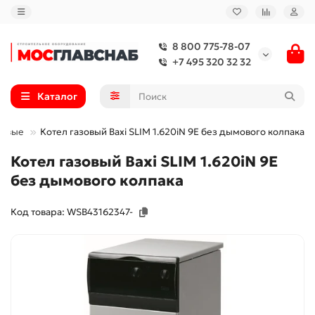
8 800 775-78-07
+7 495 320 32 32
Каталог
зовые
Котел газовый Baxi SLIM 1.620iN 9E без дымового колпака
Котел газовый Baxi SLIM 1.620iN 9E
без дымового колпака
Код товара: WSB43162347-