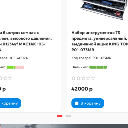
а быстросъемная с
Набор инструментов 73
лем, высокого давления,
предмета, универсальный,
 R1234yf МАСТАК 105-
выдвижной ящик KING TO
4
901-073MR
105-40024
901-073MR
 р
42000 р
 корзину
В корзину