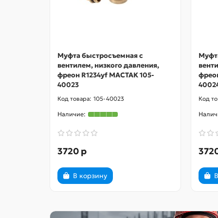
Муфта быстросъемная с
Муфт
вентилем, низкого давления,
венти
фреон R1234yf МАСТАК 105-
фреон
40023
4002
105-40023
3720 р
3720
В корзину
В