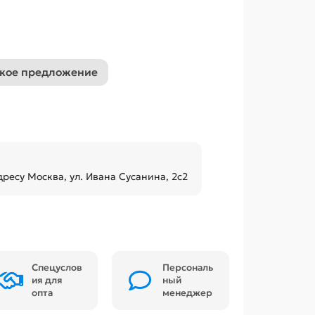
кое предложение
дресу Москва, ул. Ивана Сусанина, 2с2
Спецуслов
Персональ
ия для
ный
опта
менеджер