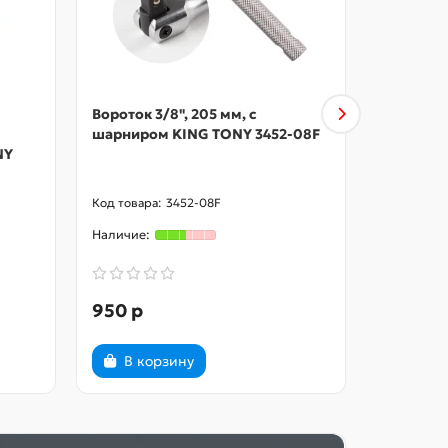
Вороток 3/8", 205 мм, с
Набор ин
шарниром KING TONY 3452-08F
предмет
NY
KING TO
3452-08F
950 р
40950 
В корзину
В ко