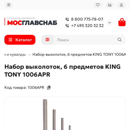
8 800 775-78-07
+7 495 320 32 32
Каталог
тки и кувалды
Набор выколоток, 6 предметов KING TONY 1006AP
Набор выколоток, 6 предметов KING
TONY 1006APR
Код товара: 1006APR