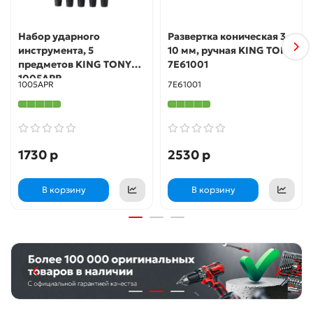
Набор ударного
Развертка коническая 3-
инструмента, 5
10 мм, ручная KING TONY
предметов KING TONY
7E61001
1005APR
1005APR
7E61001
1730 р
2530 р
В корзину
В корзину