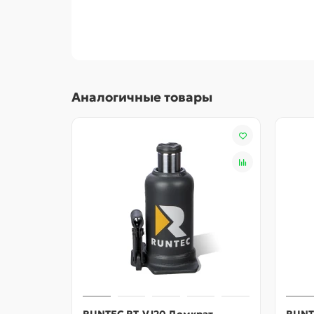
При производстве ударных головок RUNTEC ис
нормам безопасности и стандартам качества
использованию.
Аналогичные товары