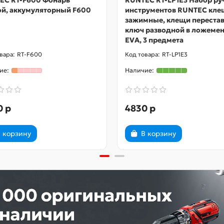
EC RT-F600 Фонарь
RUNTEC RT-LP1E3 Набор р
ой, аккумуляторный F600
инструментов RUNTEC кле
зажимные, клещи переста
ключ разводной в ложемен
EVA, 3 предмета
RT-F600
RT-LP1E3
0 р
4830 р
 корзину
В корзину