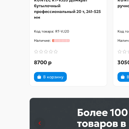
RUNTEC RT-VJ20 Домкрат
RUNT
бутылочный
ручн
профессиональный 20 т, 241-525
мм
RT-VJ20
8700 р
305
В корзину
В