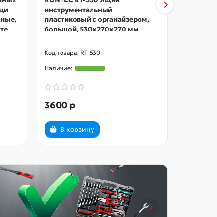
учных
RUNTEC RT-530 Ящик
RUNTEC 
щи
инструментальный
инструм
вные,
пластиковый с органайзером,
те
большой, 530х270х270 мм
RT-530
3600 р
7900 р
В корзину
В ко