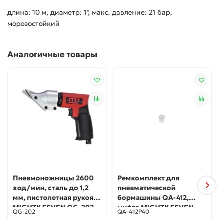
длина: 10 м, диаметр: 1", макс. давление: 21 бар,
морозостойкий
Аналогичные товары
Пневмоножницы 2600
Ремкомплект для
ход/мин, сталь до 1,2
пневматической
мм, пистолетная рукоять
бормашины QA-412,
MIGHTY SEVEN QG-202
муфта MIGHTY SEVEN
QG-202
QA-412P40
QA-412P40