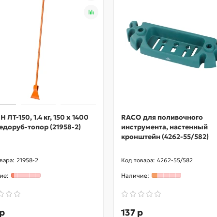
 ЛТ-150, 1.4 кг, 150 х 1400
RACO для поливочного
едоруб-топор (21958-2)
инструмента, настенный
кронштейн (4262-55/582)
21958-2
4262-55/582
р
137 р