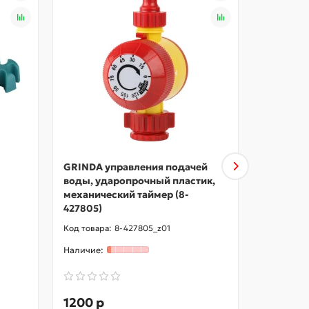
GRINDA управления подачей
GRINDA KS
воды, ударопрочный пластик,
телескоп
механический таймер (8-
ранцевы
427805)
(425216)
8-427805_z01
1200 р
3260 р