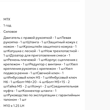
MTX
1 год
Силовое
Двигатель с правой рукояткой - 1 штЛевая
рукоятка - 1 штШтанга - 1 штЗащитный кожух с
ножом - 1 штКронштейн защитного кожуха - 1
штКатушка с леской - 1 штНож трехлопастной -
1 штДозатор для приготовления смеси - 1
штРемень плечевой - 1 штКорпус сцепления с
крепежом - 1 штРедуктор с винтами - 1 штУзел
крепления рукояток с крепежом - 1 штУзел
подвеса ремня - 1 штСвечной ключ - 1
штИмбусовый ключ Н5 - 1 штИмбусовый ключ
Н6 - 1 штБолт M6×20 - 4 штБолт M5×15 - 2
штГайка M5 - 2 штХомут - 2 штСоединительная
муфта - 1 штКоннектор штанги - 1
штРуководство по эксплуатации с гарантийным
талоном - 1 шт
M10 x 1.25 LH