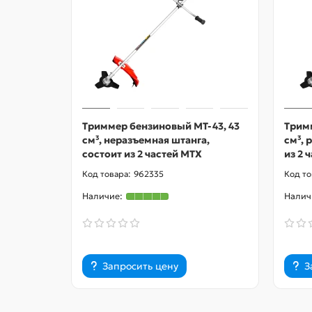
Триммер бензиновый MT-43, 43
Трим
см³, неразъемная штанга,
см³, 
состоит из 2 частей MTX
из 2 
962335
Запросить цену
З