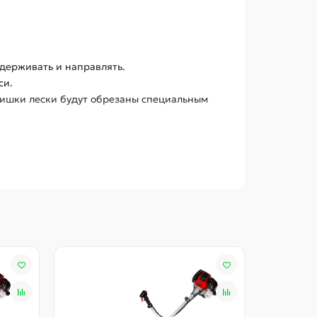
держивать и направлять.
си.
злишки лески будут обрезаны специальным
апуска, защитный кожух препятствует вылету
та.