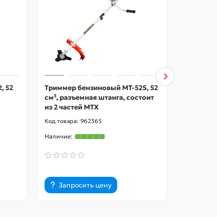
, 52
Триммер бензиновый MT-52S, 52
Пила цеп
см³, разъемная штанга, состоит
4516, шин
из 2 частей MTX
шаг 0,325
962365
Запросить цену
Запр