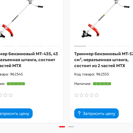
мер бензиновый MT-43S, 43
Триммер бензиновый MT-52
разъемная штанга, состоит
см³, неразъемная штанга,
частей MTX
состоит из 2 частей MTX
962345
962355
апросить цену
Запросить цену