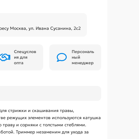
ресу Москва, ул. Ивана Сусанина, 2с2
Спецуслов
Персональ
ия для
ный
опта
менеджер
для стрижки и скашивания травы,
стве режущих элементов используются катушка
 траву и сорняки с толстыми стеблями.
аботой. Триммер незаменим для ухода за