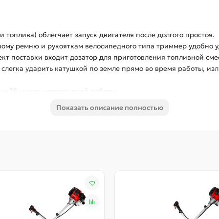
 топлива) облегчает запуск двигателя после долгого простоя.
ому ремню и рукояткам велосипедного типа триммер удобно у
ект поставки входит дозатор для приготовления топливной сме
слегка ударить катушкой по земле прямо во время работы, и
 на 35 минут непрерывной работы.
трел блокировку курка газа для предотвращения случайного з
Показать описание полностью
теля.
виши находятся на правой рукоятке.
 благодаря разъемной штанге триммер не занимает много мес