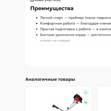
дачным участком.
Преимущества
Легкий старт — праймер (насос подкачки
Комфортная работа — благодаря плечев
Простая подготовка к работе — в компл
Быстрое удлинение корда — достаточно 
ножом на кожухе.
Экономичность — полного бака хватает
Безопасность — производитель предусмо
травы, веток, камней в сторону пользова
Эргономичность — все управляющие кла
Удобное хранение и транспортировка —
Аналогичные товары