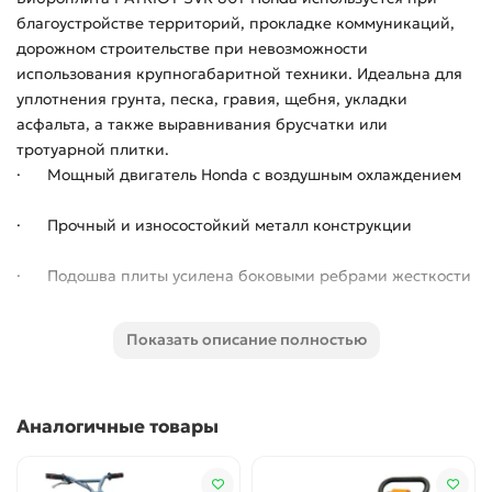
благоустройстве территорий, прокладке коммуникаций,
дорожном строительстве при невозможности
использования крупногабаритной техники. Идеальна для
уплотнения грунта, песка, гравия, щебня, укладки
асфальта, а также выравнивания брусчатки или
тротуарной плитки.
· Мощный двигатель Honda с воздушным охлаждением
· Прочный и износостойкий металл конструкции
· Подошва плиты усилена боковыми ребрами жесткости
· Виброзащита рукоятки управления
Показать описание полностью
· Съемный резервуар для воды
Аналогичные товары
· Складная ручка для удобства хранения и
транспортировки