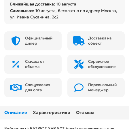
Ближайшая доставка:
10 августа
Самовывоз:
10 августа
, бесплатно по адресу Москва,
ул. Ивана Сусанина, 2с2
Официальный
Доставка на
дилер
объект
Скидка от
Сервисное
объема
обслуживание
Спецусловия
Персональный
для опта
менеджер
Описание
Характеристики
Отзывы
Виброплита PATRIOT SVR 80T Honda используется при