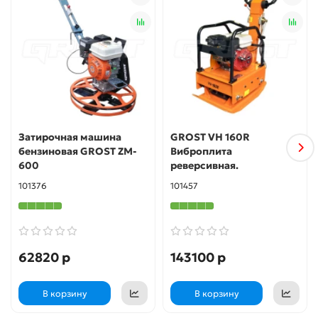
· Защитная рама корпуса
· Транспортировочный комплект
Затирочная машина
GROST VH 160R
бензиновая GROST ZM-
Виброплита
600
реверсивная.
101376
101457
62820 р
143100 р
В корзину
В корзину