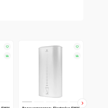
и и магниевый анод увеличенной массы
ание воды