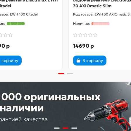
агреватель Electrolux EWH
Водонагреватель Electrol
itadel
30 AXIOmatic Slim
EWH 100 Citadel
EWH 30 AXIOmatic Sl
90 р
14690 р
 корзину
В корзину