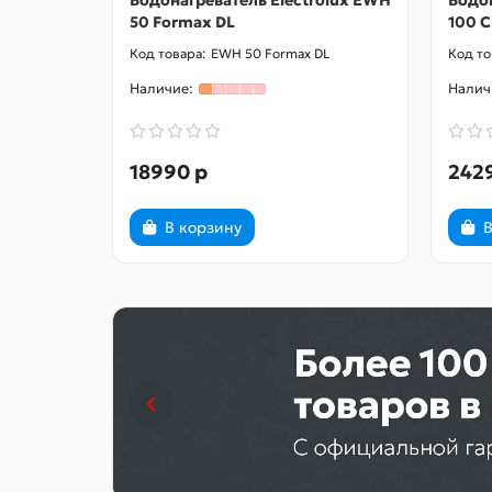
Водонагреватель Electrolux EWH
Водон
50 Formax DL
100 C
EWH 50 Formax DL
18990 р
242
В корзину
В