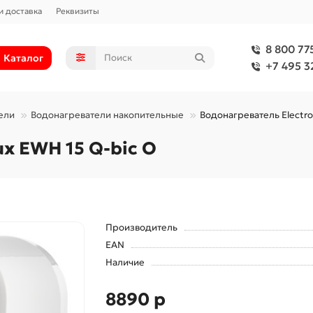
и доставка
Реквизиты
8 800 77
Каталог
+7 495 3
ели
Водонагреватели накопительные
Водонагреватель Electro
ux EWH 15 Q-bic O
Производитель
EAN
Наличие
8890 р