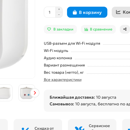
Ко
В корзину
В закладки
В сравнение
USB-разъем для Wi-Fi модуля
Wi-Fi модуль
Аудио колонка
Вариант размещения
Вес товара (нетто), кг
Все характеристики
Ближайшая доставка:
10 августа
Самовывоз:
10 августа
, бесплатно по а
Сервисное
Скидка от