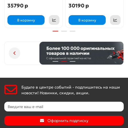
35790 р
30190 р
Электронный анод не требует замены, ежегодного
сервисного обслуживания и увеличивает защиту
В корзину
В корзину
внутренних стенок водонагревателя от коррозии в
десятки раз.
Универсальный монтаж
Водонагреватели серии универсальны при монтаже: их
можно устанавливать как вертикально, так и
Будьте в центре событий - подпишитесь на наши
горизонтально, что открывает большие возможности для
новости! Новинки, скидки, акции.
выбора подходящего места в помещении.
Режим полной и половинной мощности
Оформить подписку