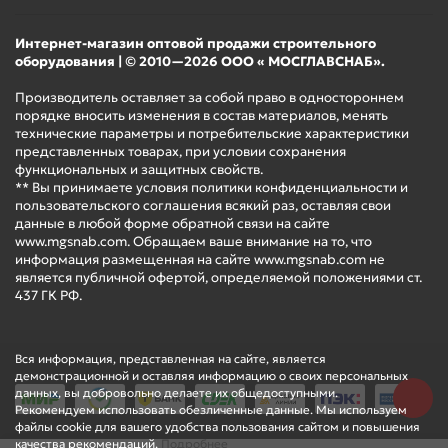
указывая на то, что вода еще не достигла заданной
Интернет-магазин оптовой продажи строительного
температуры. После достижения заданной температуры и
оборудования | © 2010—2026 ООО « МОСГЛАВСНАБ».
отключения нагрева, индикатор погаснет или поменяет
цвет. Вы можете наслаждаться горячей водой.
Производитель оставляет за собой право в одностороннем
порядке вносить изменения в состав материалов, менять
технические параметры и потребительские характеристики
представленных товарах, при условии сохранения
ЭКО-режим
функциональных и защитных свойств.
** Вы принимаете условия политики конфиденциальности и
пользовательского соглашения всякий раз, оставляя свои
данные в любой форме обратной связи на сайте
www.mgsnab.com. Обращаем ваше внимание на то, что
В модели есть функция экономного режима, при котором
информация размещенная на сайте www.mgsnab.com не
вода будет нагреваться до температуры 55°С. При такой
является публичной офертой, определяемой положениями ст.
437 ГК РФ.
температуре повышается рабочий ресурс ТЭНа,
происходит обеззараживание воды и практически не
образуется накипь.
Вся информация, представленная на сайте, является
демонстрационной и оставляя информацию о своих персональных
данных, вы добровольно делаете их общедоступными.
Рекомендуем использовать обезличенные данные. Мы используем
Система безопасности
файлы cookie для вашего удобства пользования сайтом и повышения
качества рекомендаций.
Подробнее