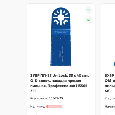
ЗУБР ПП-35 UniLock, 35 x 40 мм,
ЗУБР 
OIS-хвост., насадка прямая
OIS-х
пильная, Профессионал (15565-
пильн
35)
68)
15565-35