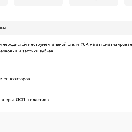
ывы
 углеродистой инструментальной стали У8А на автоматизирова
зводки и заточки зубьев.
ом реноваторов
фанеры, ДСП и пластика