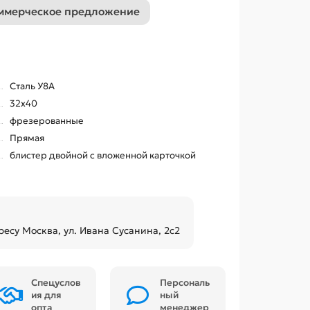
ммерческое предложение
Сталь У8А
32х40
фрезерованные
Прямая
блистер двойной с вложенной карточкой
ресу Москва, ул. Ивана Сусанина, 2с2
Спецуслов
Персональ
ия для
ный
опта
менеджер