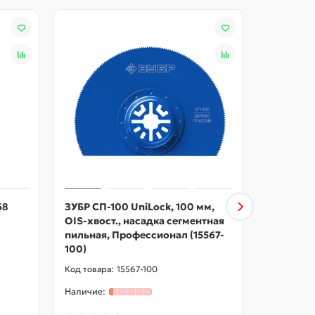
68
ЗУБР СП-100 UniLock, 100 мм,
ЗУБР СП-
OIS-хвост., насадка сегментная
хвост., 
пильная, Профессионал (15567-
пильная,
100)
88)
15567-100