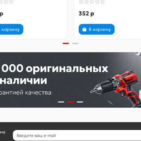
р
352 р
 корзину
В корзину
 на