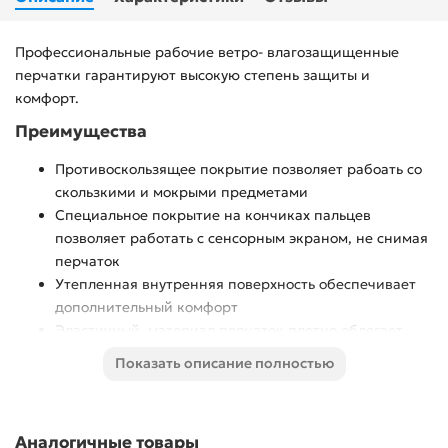
Профессиональные рабочие ветро- влагозащищенные
перчатки гарантируют высокую степень защиты и
комфорт.
Преимущества
Противоскользящее покрытие позволяет рабоать со
скользкими и мокрыми предметами
Специальное покрытие на кончиках пальцев
позволяет работать с сенсорным экраном, не снимая
перчаток
Утепленная внутренняя поверхность обеспечивает
дополнительный комфорт
Эластичный, материал перчаток плотно облегает
руку
Показать описание полностью
Использование
Для защиты рук при проведении различных работ с
Аналогичные товары
ручным, электро- и садовым инструментом.