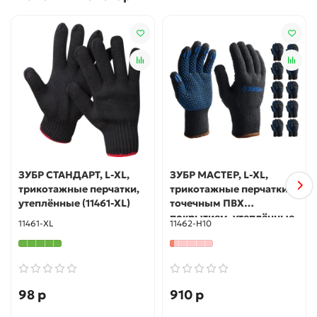
ЗУБР СТАНДАРТ, L-XL,
ЗУБР МАСТЕР, L-XL,
трикотажные перчатки,
трикотажные перчатки с
утеплённые (11461-XL)
точечным ПВХ
покрытием, утеплённые,
11461-XL
11462-H10
противоскользящие, 10
пар (11462-H10)
98 р
910 р