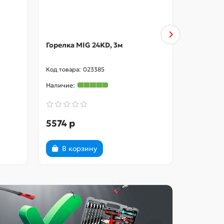
Горелка MIG 24KD, 3м
Горелка 
TSS FCA
023385
5574 р
49850 
В корзину
В ко