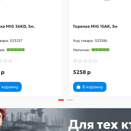
ка MIG 36KD, 3м.
Горелка MIG 15АК, 3м
023257
023384
 р
5258 р
 корзину
В корзину