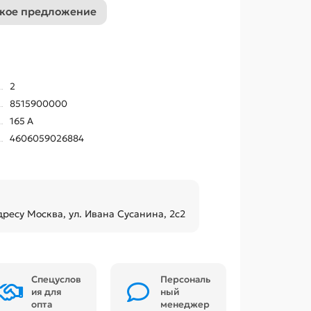
кое предложение
2
8515900000
165 А
4606059026884
дресу Москва, ул. Ивана Сусанина, 2с2
Спецуслов
Персональ
ия для
ный
опта
менеджер