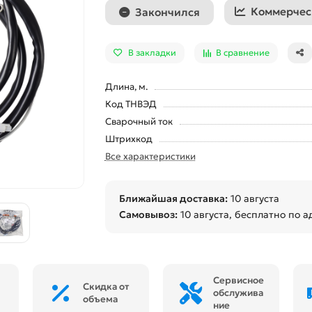
Коммерчес
Закончился
В закладки
В сравнение
Длина, м.
Код ТНВЭД
Сварочный ток
Штрихкод
Все характеристики
Ближайшая доставка:
10 августа
Самовывоз:
10 августа
, бесплатно по а
Сервисное
Скидка от
обслужива
объема
ние