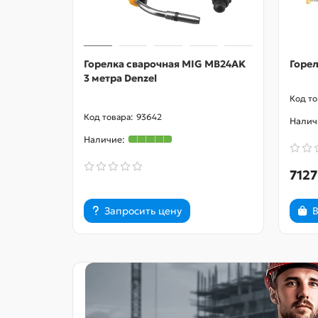
Горелка сварочная MIG MB24AK
Горел
3 метра Denzel
93642
7127
Запросить цену
В