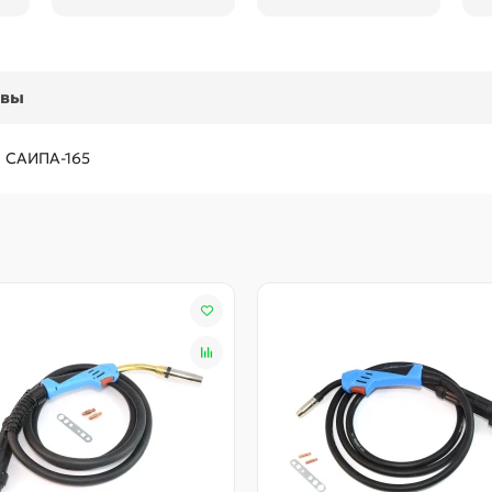
ывы
а САИПА-165