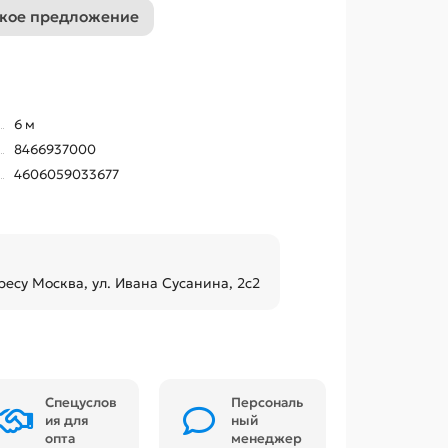
кое предложение
6 м
8466937000
4606059033677
ресу Москва, ул. Ивана Сусанина, 2с2
Спецуслов
Персональ
ия для
ный
опта
менеджер