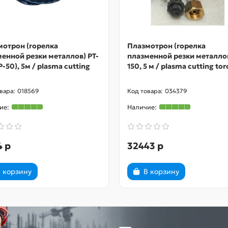
мотрон (горелка
Плазмотрон (горелка
енной резки металлов) PT-
плазменной резки металлов
P-50), 5м / plasma cutting
150, 5 м / plasma cutting tor
018569
034379
4 р
32443 р
 корзину
В корзину