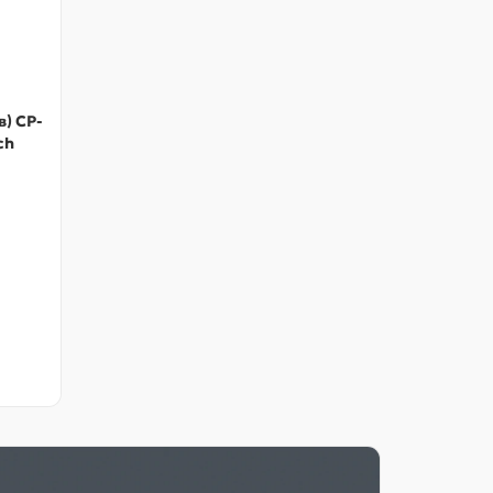
) CP-
ch