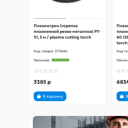
Плазмотрон (горелка
Плаз
плазменной резки металлов) PT-
плазм
31, 5 м / plasma cutting torch
60 (S
torch
073664
3385 р
683
В корзину
В