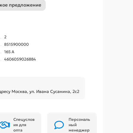
кое предложение
2
8515900000
165 А
4606059026884
дресу Москва, ул. Ивана Сусанина, 2с2
Спецуслов
Персональ
ия для
ный
опта
менеджер