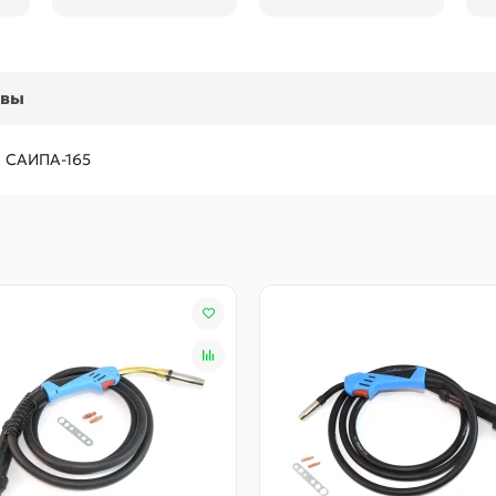
ывы
а САИПА-165