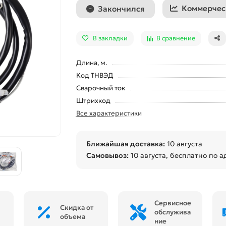
Коммерчес
Закончился
В закладки
В сравнение
Длина, м.
Код ТНВЭД
Сварочный ток
Штрихкод
Все характеристики
Ближайшая доставка:
10 августа
Самовывоз:
10 августа
, бесплатно по а
Сервисное
Скидка от
обслужива
объема
ние