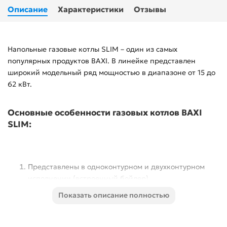
Описание
Характеристики
Отзывы
Напольные газовые котлы SLIM – один из самых
популярных продуктов BAXI. В линейке представлен
широкий модельный ряд мощностью в диапазоне от 15 до
62 кВт.
Основные особенности газовых котлов BAXI
SLIM:
Представлены в одноконтурном и двухконтурном
исполнении (встроенный бойлер).
Показать описание полностью
Абсолютная безопасность. Котлы оснащены
системой защиты от перегрева, автоматической
блокировкой в случае обрыва газового соплового