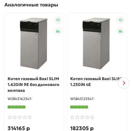
Аналогичные товары
пламени, а также датчиком низкого давления газа.
Экономичность. Высокая эффективность котлов,
обеспечивающаяся гибкостью регулировок и
наличием чугунного первичного теплообменника.
Компактность. Возможность монтажа даже в
небольших помещениях.
Гарантированное качество. Все газовые котлы BAXI
проходят проверку на этапе производства.
Котел газовый Baxi SLIM
Котел газовый Baxi SLIM
1.620iN 9E без дымового
1.230iN 4E
колпака
WSB43162347-
WSB43123347-
314165 р
182305 р