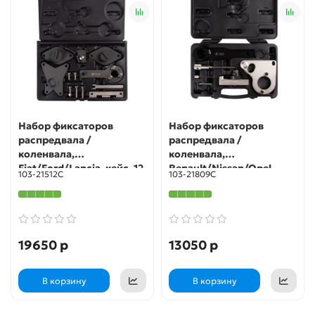
Набор фиксаторов
Набор фиксаторов
распредвала /
распредвала /
коленвала,
коленвала,
Fiat/Ford/Lancia, кейс, 12
Renault/Nissan/Opel,
103-21512C
103-21809C
предметов МАСТАК 103-
кейс, 9 предметов
21512C
МАСТАК 103-21809C
19650 р
13050 р
В корзину
В корзину