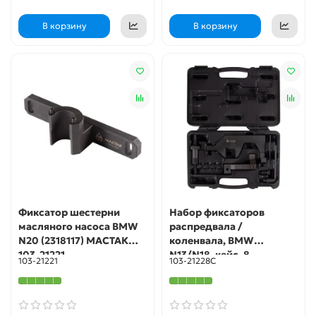
В корзину
В корзину
Фиксатор шестерни
Набор фиксаторов
масляного насоса BMW
распредвала /
N20 (2318117) МАСТАК
коленвала, BMW
103-21221
N13/N18, кейс, 8
103-21221
103-21228C
предметов МАСТАК 103-
21228C