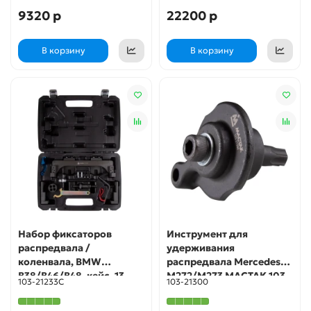
9320 р
22200 р
В корзину
В корзину
Набор фиксаторов
Инструмент для
распредвала /
удерживания
коленвала, BMW
распредвала Mercedes
B38/B46/B48, кейс, 13
M272/M273 МАСТАК 103-
103-21233C
103-21300
предметов МАСТАК 103-
21300
21233C