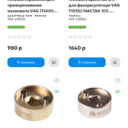
проворачивания
для фазорегулятора VAG
коленвала VAG (T40058)
T10352 МАСТАК 103-
МАСТАК 103-23005
23004
103-23005
103-23004
980 р
1640 р
В корзину
В корзину