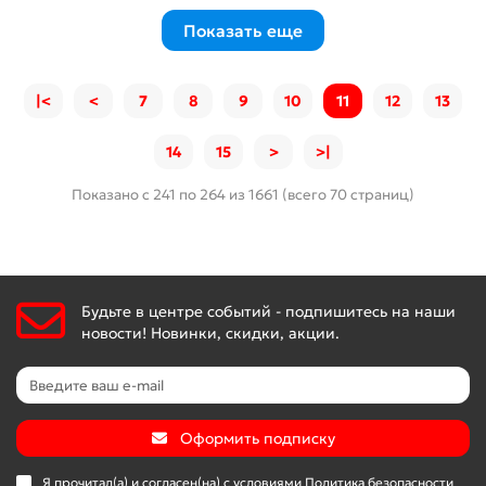
Показать еще
|<
<
7
8
9
10
11
12
13
14
15
>
>|
Показано с 241 по 264 из 1661 (всего 70 страниц)
Будьте в центре событий - подпишитесь на наши
новости! Новинки, скидки, акции.
Оформить подписку
Я прочитал(а) и согласен(на) с условиями
Политика безопасности