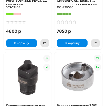
Ford (303-1552) МАСТАК
Chrysler CRD, кейс, 8
103-21408
предметов МАСТАК 103-
103-21408
103-22008C
22008C
4600 р
7850 р
В корзину
В корзину
Головка сервисная для
Головка сервисная 3/8"