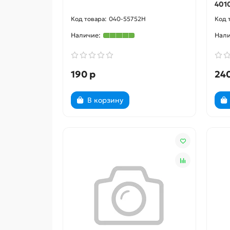
401
040-55752H
190 р
240
В корзину