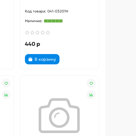
041-03201H
440 р
В корзину