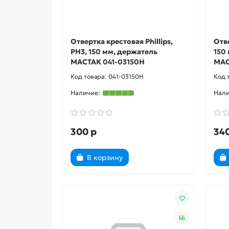
Отвертка крестовая Phillips,
Отве
PH3, 150 мм, держатель
150
МАСТАК 041-03150H
МАС
041-03150H
300 р
340
В корзину