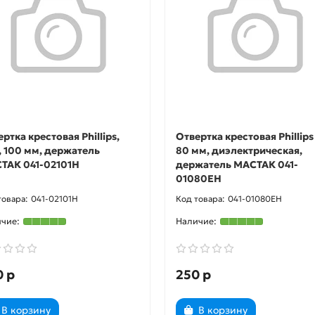
ртка крестовая Phillips,
Отвертка крестовая Phillips
, 100 мм, держатель
80 мм, диэлектрическая,
ТАК 041-02101H
держатель МАСТАК 041-
01080EH
041-02101H
041-01080EH
0 р
250 р
В корзину
В корзину