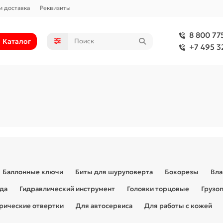
и доставка
Реквизиты
8 800 77
Каталог
+7 495 3
Баллонные ключи
Биты для шуруповерта
Бокорезы
Вла
ада
Гидравлический инструмент
Головки торцовые
Грузо
рические отвертки
Для автосервиса
Для работы с кожей