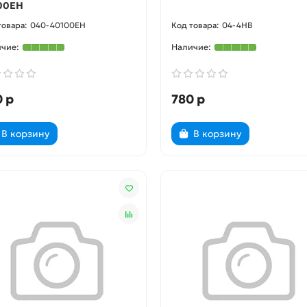
00EH
040-40100EH
04-4HB
 р
780 р
В корзину
В корзину