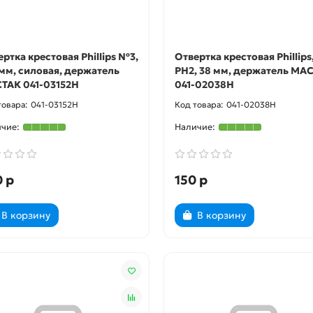
ртка крестовая Phillips №3,
Отвертка крестовая Phillips
 мм, силовая, держатель
PH2, 38 мм, держатель МА
ТАК 041-03152H
041-02038H
041-03152H
041-02038H
 р
150 р
В корзину
В корзину