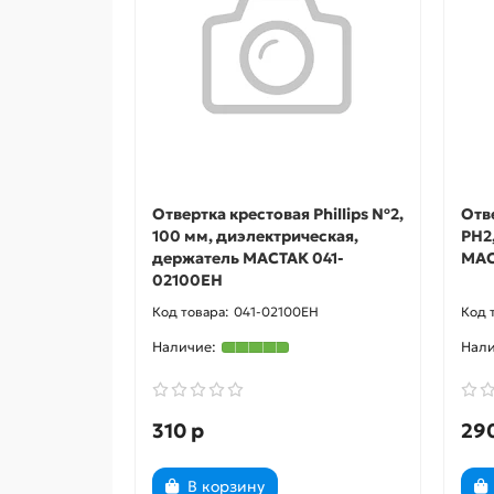
Отвертка крестовая Phillips №2,
Отве
100 мм, диэлектрическая,
PH2
держатель МАСТАК 041-
МАС
02100EH
041-02100EH
310 р
29
В корзину