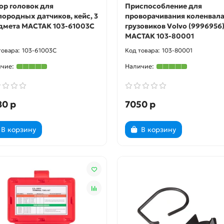
ор головок для
Приспособление для
лородных датчиков, кейс, 3
проворачивания коленвал
дмета МАСТАК 103-61003C
грузовиков Volvo (9996956
МАСТАК 103-80001
103-61003C
103-80001
80 р
7050 р
В корзину
В корзину