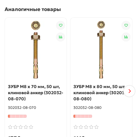
наружных работ
Аналогичные товары
Использование
Для монтажа конструкций к полнотелым основаниям:
поверхностям из бетона, полнотелого кирпича или
природного камня. Анкер устанавливается в
предварительно просверленное и очищенное от буровой
муки отверстие и расклинивается при закручивании гайки
ЗУБР М8 х 70 мм, 50 шт,
ЗУБР М8 х 80 мм, 50 шт,
клиновой анкер (302032-
клиновой анкер (302032-
08-070)
08-080)
302032-08-070
302032-08-080